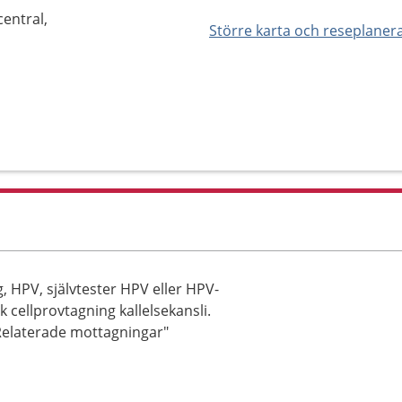
entral,
Större karta och reseplaner
a
, HPV, självtester HPV eller HPV-
 cellprovtagning kallelsekansli.
"Relaterade mottagningar"