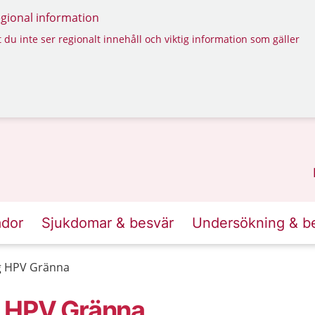
regional information
 du inte ser regionalt innehåll och viktig information som gäller
ador
Sjukdomar & besvär
Undersökning & b
g HPV Gränna
g HPV Gränna