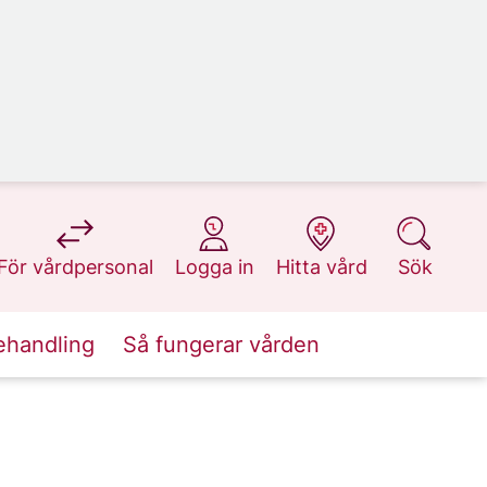
på 1177.se
på 1177.se
på 1177.se
på 1177.se
För vårdpersonal
Logga in
Hitta vård
Sök
ehandling
Så fungerar vården