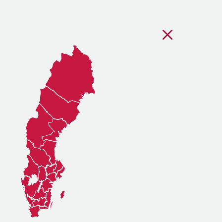
Stäng regionsvälj