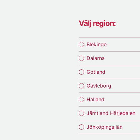
Välj region:
Blekinge
Dalarna
Gotland
Gävleborg
Halland
Jämtland Härjedalen
Jönköpings län