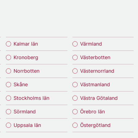
Kalmar län
Värmland
Kronoberg
Västerbotten
Norrbotten
Västernorrland
Skåne
Västmanland
Stockholms län
Västra Götaland
Sörmland
Örebro län
Uppsala län
Östergötland