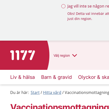
Jag vill inte se någon 
Obs! Detta val innebär att
just din region.
Till startsidan för 1177
Välj
region
Liv & hälsa
Barn & gravid
Olyckor & sk
Du är här:
Start
Hitta vård
Vaccinationsmottagnin
Vaccinationsmottagnin