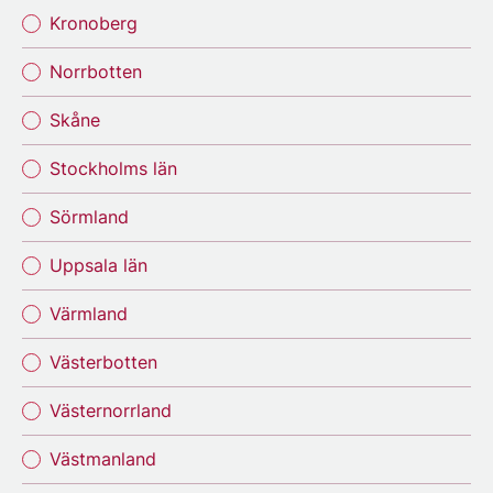
Kronoberg
Norrbotten
Skåne
Stockholms län
Sörmland
Uppsala län
Värmland
Västerbotten
Västernorrland
Västmanland