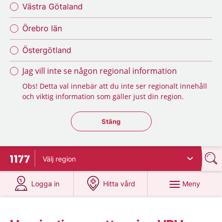
Västra Götaland
Örebro län
Östergötland
Jag vill inte se någon regional information
Obs! Detta val innebär att du inte ser regionalt innehåll
och viktig information som gäller just din region.
Stäng regionsväljaren
Stäng
Välj
region
Till startsidan för 1177
på 1177.se
på 1177.se
Meny
Logga in
Hitta vård