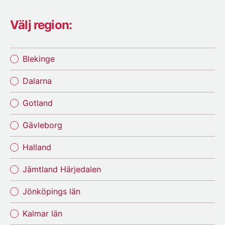
Välj region:
Blekinge
Dalarna
Gotland
Gävleborg
Halland
Jämtland Härjedalen
Jönköpings län
Kalmar län