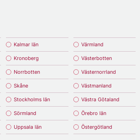
Kalmar län
Värmland
Kronoberg
Västerbotten
Norrbotten
Västernorrland
Skåne
Västmanland
Stockholms län
Västra Götaland
Sörmland
Örebro län
Uppsala län
Östergötland