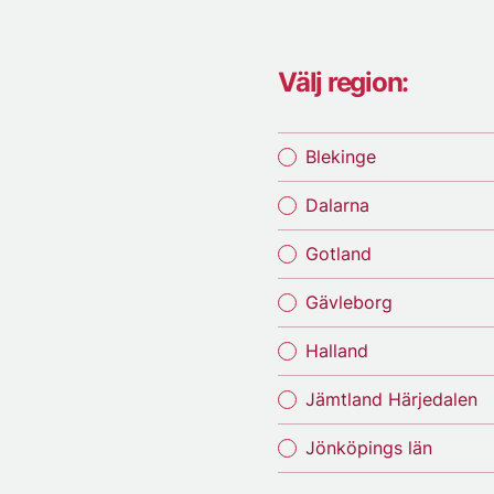
Välj region:
Blekinge
Dalarna
Gotland
Gävleborg
Halland
Jämtland Härjedalen
Jönköpings län