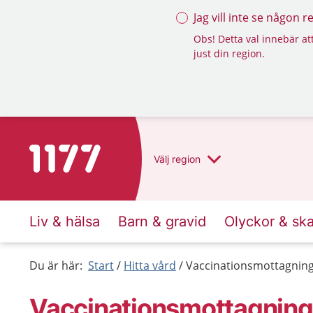
Jag vill inte se någon 
Obs! Detta val innebär att
just din region.
Till startsidan för 1177
Välj
region
Liv & hälsa
Barn & gravid
Olyckor & sk
Du är här:
Start
Hitta vård
Vaccinationsmottagnin
Vaccinationsmottagning