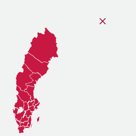
Stäng regionsvälj