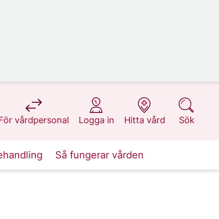
på 1177.se
på 1177.se
på 1177.se
på 1177.se
För vårdpersonal
Logga in
Hitta vård
Sök
ehandling
Så fungerar vården