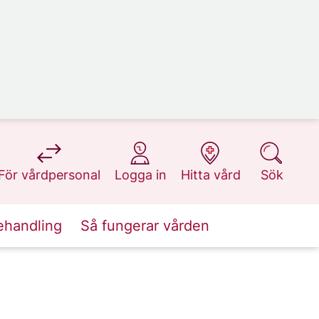
på 1177.se
på 1177.se
på 1177.se
på 1177.se
För vårdpersonal
Logga in
Hitta vård
Sök
ehandling
Så fungerar vården