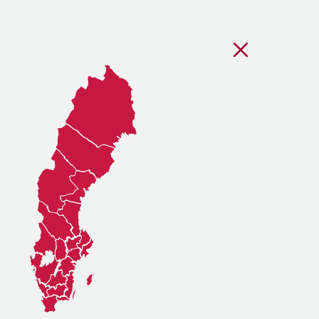
Stäng regionsvälj