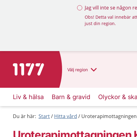
Jag vill inte se någon 
Obs! Detta val innebär att
just din region.
Till startsidan för 1177
Välj
region
Liv & hälsa
Barn & gravid
Olyckor & sk
Du är här:
Start
Hitta vård
Uroterapimottagningen 
Uroterapimottagningen 