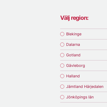
Välj region:
Blekinge
Dalarna
Gotland
Gävleborg
Halland
Jämtland Härjedalen
Jönköpings län