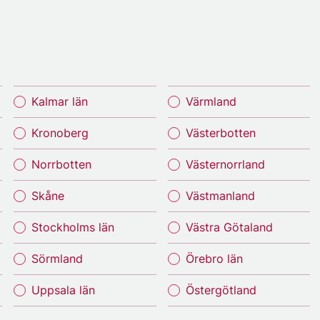
Kalmar län
Värmland
Kronoberg
Västerbotten
Norrbotten
Västernorrland
Skåne
Västmanland
Stockholms län
Västra Götaland
Sörmland
Örebro län
Uppsala län
Östergötland