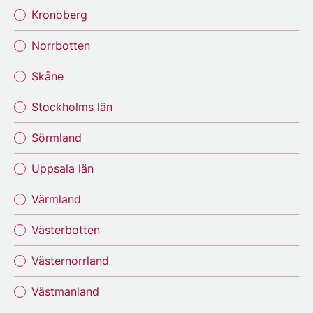
Kronoberg
Norrbotten
Skåne
Stockholms län
Sörmland
Uppsala län
Värmland
Västerbotten
Västernorrland
Västmanland