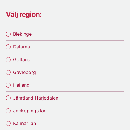
Välj region:
Blekinge
Dalarna
Gotland
Gävleborg
Halland
Jämtland Härjedalen
Jönköpings län
Kalmar län