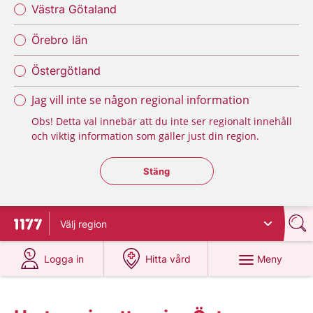
Västra Götaland
Örebro län
Östergötland
Jag vill inte se någon regional information
Obs! Detta val innebär att du inte ser regionalt innehåll
och viktig information som gäller just din region.
Stäng regionsväljaren
Stäng
Välj
region
Till startsidan för 1177
på 1177.se
på 1177.se
Meny
Logga in
Hitta vård