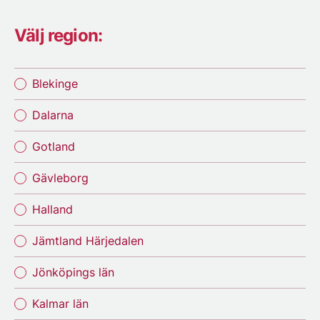
Välj region:
Blekinge
Dalarna
Gotland
Gävleborg
Halland
Jämtland Härjedalen
Jönköpings län
Kalmar län