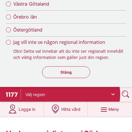
Västra Götaland
Örebro län
Östergötland
Jag vill inte se någon regional information
Obs! Detta val innebär att du inte ser regionalt innehåll
och viktig information som gäller just din region.
Stäng regionsväljaren
Stäng
Välj
region
Till startsidan för 1177
på 1177.se
på 1177.se
Meny
Logga in
Hitta vård