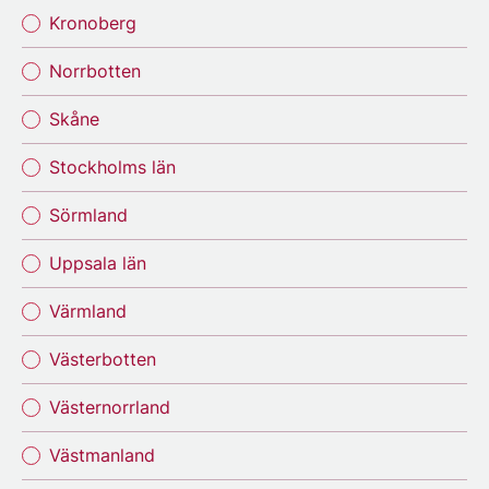
Kronoberg
Norrbotten
Skåne
Stockholms län
Sörmland
Uppsala län
Värmland
Västerbotten
Västernorrland
Västmanland