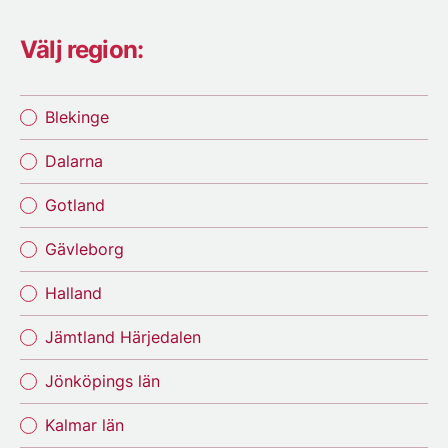
Välj region:
Blekinge
Dalarna
Gotland
Gävleborg
Halland
Jämtland Härjedalen
Jönköpings län
Kalmar län