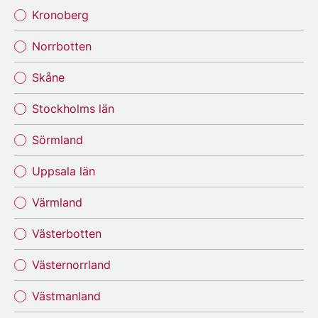
Kronoberg
Norrbotten
Skåne
Stockholms län
Sörmland
Uppsala län
Värmland
Västerbotten
Västernorrland
Västmanland