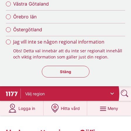
Västra Götaland
Örebro län
Östergötland
Jag vill inte se någon regional information
Obs! Detta val innebär att du inte ser regionalt innehåll
och viktig information som gäller just din region.
Stäng regionsväljaren
Stäng
Välj
region
Till startsidan för 1177
på 1177.se
på 1177.se
Meny
Logga in
Hitta vård