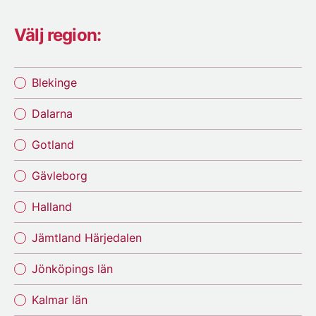
Välj region:
Blekinge
Dalarna
Gotland
Gävleborg
Halland
Jämtland Härjedalen
Jönköpings län
Kalmar län