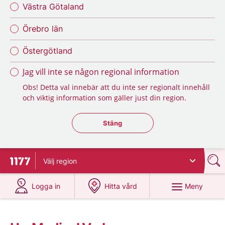
Västra Götaland
Örebro län
Östergötland
Jag vill inte se någon regional information
Obs! Detta val innebär att du inte ser regionalt innehåll
och viktig information som gäller just din region.
Stäng regionsväljaren
Stäng
Välj
region
Till startsidan för 1177
på 1177.se
på 1177.se
Meny
Logga in
Hitta vård