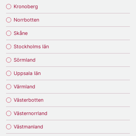
Kronoberg
Norrbotten
Skåne
Stockholms län
Sörmland
Uppsala län
Värmland
Västerbotten
Västernorrland
Västmanland