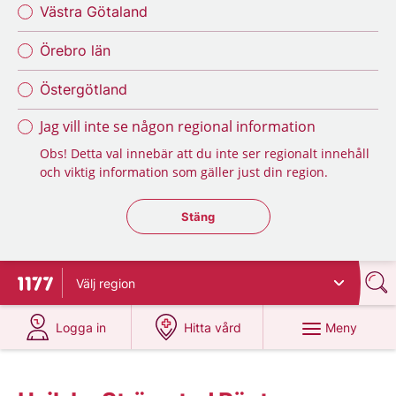
Västra Götaland
Örebro län
Östergötland
Jag vill inte se någon regional information
Obs! Detta val innebär att du inte ser regionalt innehåll
och viktig information som gäller just din region.
Stäng regionsväljaren
Stäng
Välj
region
Till startsidan för 1177
på 1177.se
på 1177.se
Meny
Logga in
Hitta vård