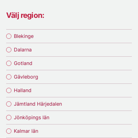
Välj region:
Blekinge
Dalarna
Gotland
Gävleborg
Halland
Jämtland Härjedalen
Jönköpings län
Kalmar län