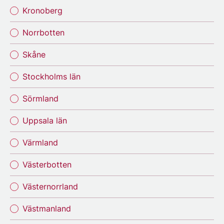
Kronoberg
Norrbotten
Skåne
Stockholms län
Sörmland
Uppsala län
Värmland
Västerbotten
Västernorrland
Västmanland