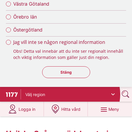
Västra Götaland
Örebro län
Östergötland
Jag vill inte se någon regional information
Obs! Detta val innebär att du inte ser regionalt innehåll
och viktig information som gäller just din region.
Stäng regionsväljaren
Stäng
Välj
region
Till startsidan för 1177
på 1177.se
på 1177.se
Meny
Logga in
Hitta vård