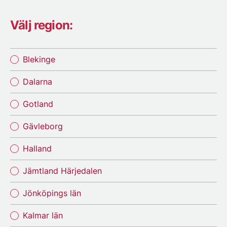
Välj region:
Blekinge
Dalarna
Gotland
Gävleborg
Halland
Jämtland Härjedalen
Jönköpings län
Kalmar län