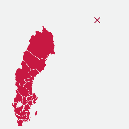
Stäng regionsvälj