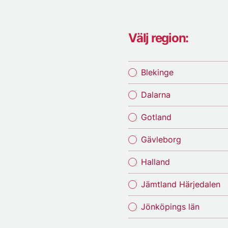
Välj region:
Blekinge
Dalarna
Gotland
Gävleborg
Halland
Jämtland Härjedalen
Jönköpings län