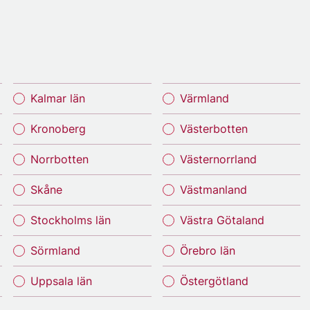
Kalmar län
Värmland
Kronoberg
Västerbotten
Norrbotten
Västernorrland
Skåne
Västmanland
Stockholms län
Västra Götaland
Sörmland
Örebro län
Uppsala län
Östergötland