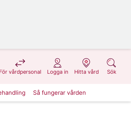
på 1177.se
på 1177.se
på 1177.se
på 1177.se
För vårdpersonal
Logga in
Hitta vård
Sök
ehandling
Så fungerar vården