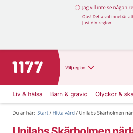
Jag vill inte se någon 
Obs! Detta val innebär att
just din region.
Till startsidan för 1177
Välj
region
Liv & hälsa
Barn & gravid
Olyckor & sk
Du är här:
Start
Hitta vård
Unilabs Skärholmen nä
Unilabs Skärholmen när