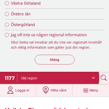
Västra Götaland
Örebro län
Östergötland
Jag vill inte se någon regional information
Obs! Detta val innebär att du inte ser regionalt innehåll
och viktig information som gäller just din region.
Stäng regionsväljaren
Stäng
Välj
region
Till startsidan för 1177
på 1177.se
på 1177.se
Meny
Logga in
Hitta vård