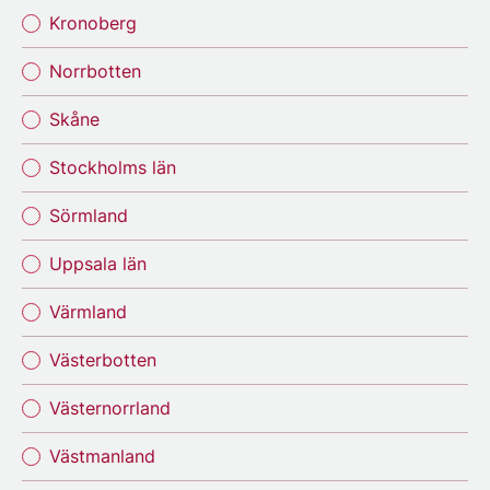
Kronoberg
Norrbotten
Skåne
Stockholms län
Sörmland
Uppsala län
Värmland
Västerbotten
Västernorrland
Västmanland