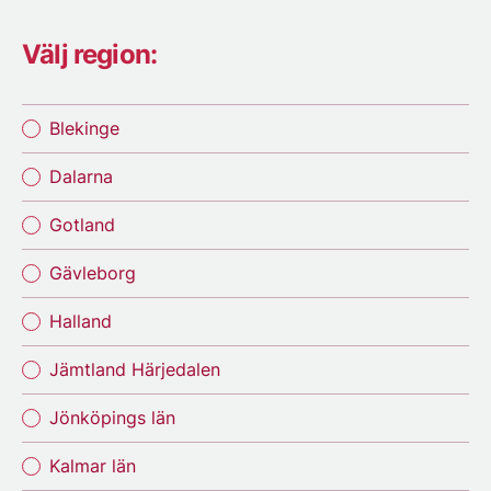
Välj region:
Blekinge
Dalarna
Gotland
Gävleborg
Halland
Jämtland Härjedalen
Jönköpings län
Kalmar län