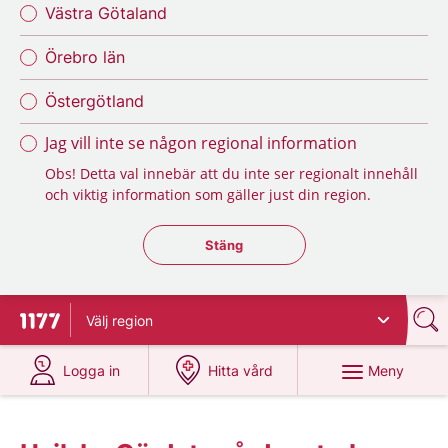
Västra Götaland
Örebro län
Östergötland
Jag vill inte se någon regional information
Obs! Detta val innebär att du inte ser regionalt innehåll
och viktig information som gäller just din region.
Stäng regionsväljaren
Stäng
Välj
region
Till startsidan för 1177
på 1177.se
på 1177.se
Meny
Logga in
Hitta vård