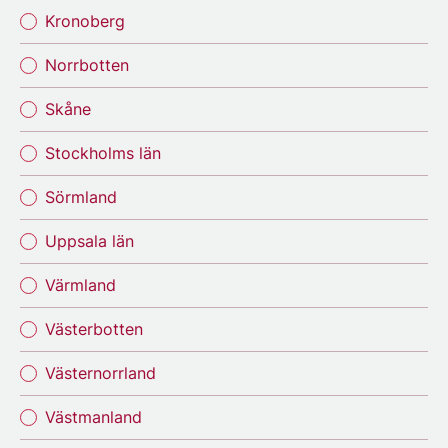
Kronoberg
Norrbotten
Skåne
Stockholms län
Sörmland
Uppsala län
Värmland
Västerbotten
Västernorrland
Västmanland