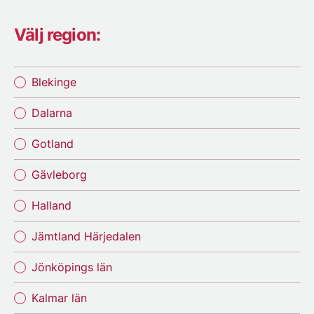
Välj region:
Blekinge
Dalarna
Gotland
Gävleborg
Halland
Jämtland Härjedalen
Jönköpings län
Kalmar län