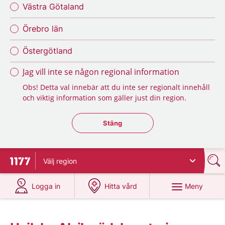
Västra Götaland
Örebro län
Östergötland
Jag vill inte se någon regional information
Obs! Detta val innebär att du inte ser regionalt innehåll
och viktig information som gäller just din region.
Stäng regionsväljaren
Stäng
Välj
region
Till startsidan för 1177
på 1177.se
på 1177.se
Meny
Logga in
Hitta vård