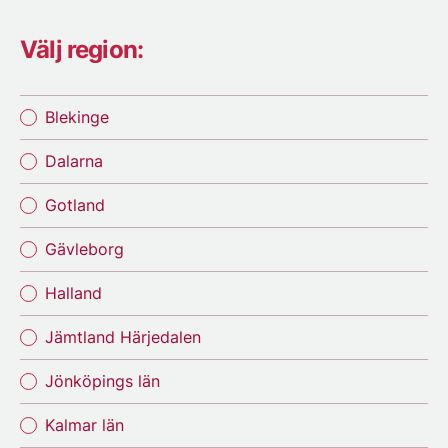
Välj region:
Blekinge
Dalarna
Gotland
Gävleborg
Halland
Jämtland Härjedalen
Jönköpings län
Kalmar län