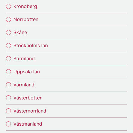
Kronoberg
Norrbotten
Skåne
Stockholms län
Sörmland
Uppsala län
Värmland
Västerbotten
Västernorrland
Västmanland