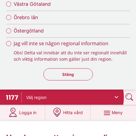
Västra Götaland
Örebro län
Östergötland
Jag vill inte se någon regional information
Obs! Detta val innebär att du inte ser regionalt innehåll
och viktig information som gäller just din region.
Stäng regionsväljaren
Stäng
Välj
region
Till startsidan för 1177
på 1177.se
på 1177.se
Meny
Logga in
Hitta vård