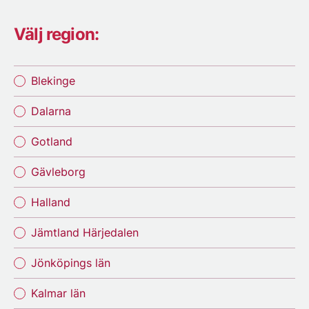
Välj region:
Blekinge
Dalarna
Gotland
Gävleborg
Halland
Jämtland Härjedalen
Jönköpings län
Kalmar län