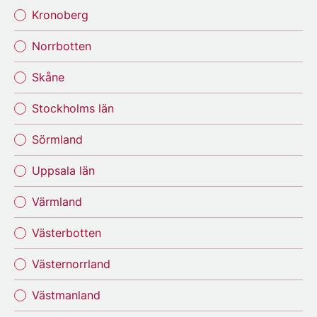
Kronoberg
Norrbotten
Skåne
Stockholms län
Sörmland
Uppsala län
Värmland
Västerbotten
Västernorrland
Västmanland