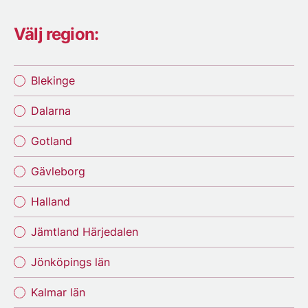
Välj region:
Blekinge
Dalarna
Gotland
Gävleborg
Halland
Jämtland Härjedalen
Jönköpings län
Kalmar län