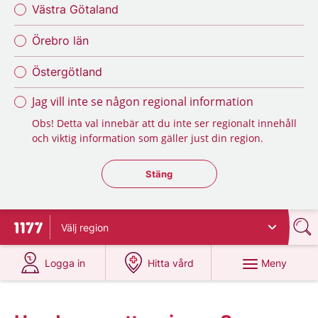
Västra Götaland
Örebro län
Östergötland
Jag vill inte se någon regional information
Obs! Detta val innebär att du inte ser regionalt innehåll
och viktig information som gäller just din region.
Stäng regionsväljaren
Stäng
Välj
region
Till startsidan för 1177
på 1177.se
på 1177.se
Meny
Logga in
Hitta vård