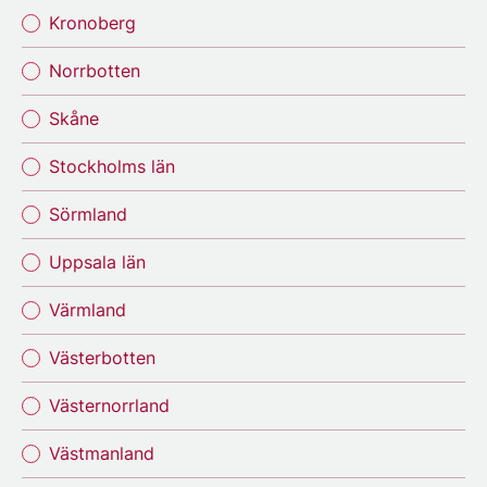
Kronoberg
Norrbotten
Skåne
Stockholms län
Sörmland
Uppsala län
Värmland
Västerbotten
Västernorrland
Västmanland