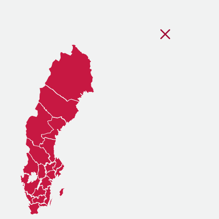
Stäng regionsvälj