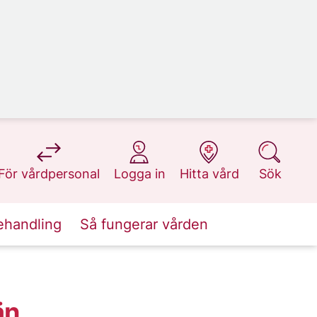
på 1177.se
på 1177.se
på 1177.se
på 1177.se
För vårdpersonal
Logga in
Hitta vård
Sök
ehandling
Så fungerar vården
än