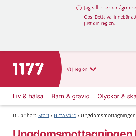
Jag vill inte se någon 
Obs! Detta val innebär att
just din region.
Till startsidan för 1177
Välj
region
Liv & hälsa
Barn & gravid
Olyckor & sk
Du är här:
Start
Hitta vård
Ungdomsmottagningen R
Ungdoms­mottagningen Re