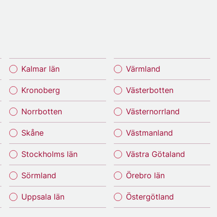
Kalmar län
Värmland
Kronoberg
Västerbotten
Norrbotten
Västernorrland
Skåne
Västmanland
Stockholms län
Västra Götaland
Sörmland
Örebro län
Uppsala län
Östergötland