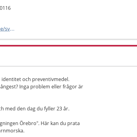
70116
https://www.regionorebrolan.se/sv/vard-och-halsa/ovriga-enheter/primarvardsgemensamma-enheter/ungdomsmottagningen-orebro-lan/
, identitet och preventivmedel.
ångest? Inga problem eller frågor är
h med den dag du fyller 23 år.
agningen Örebro". Här kan du prata
arnmorska.