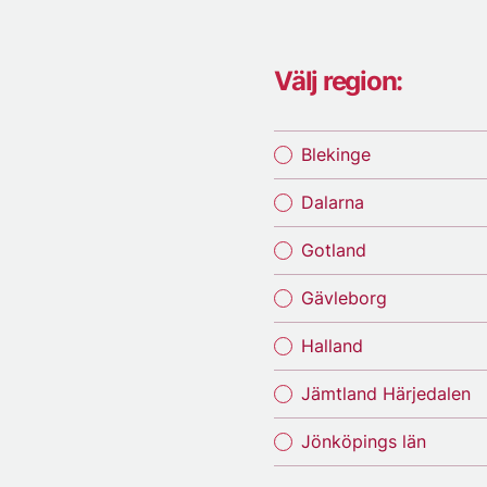
Välj region:
Blekinge
Dalarna
Gotland
Gävleborg
Halland
Jämtland Härjedalen
Jönköpings län