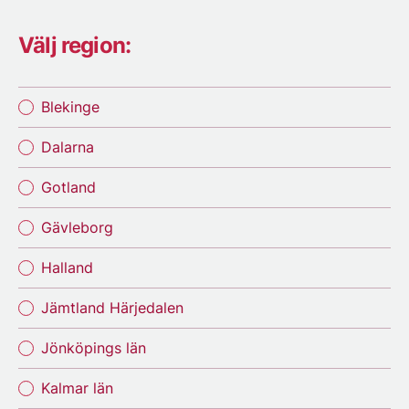
Välj region:
Blekinge
Dalarna
Gotland
Gävleborg
Halland
Jämtland Härjedalen
Jönköpings län
Kalmar län