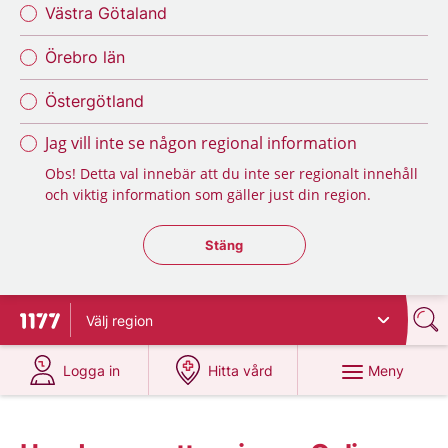
Västra Götaland
Örebro län
Östergötland
Jag vill inte se någon regional information
Obs! Detta val innebär att du inte ser regionalt innehåll
och viktig information som gäller just din region.
Stäng regionsväljaren
Stäng
Välj
region
Till startsidan för 1177
på 1177.se
på 1177.se
Meny
Logga in
Hitta vård