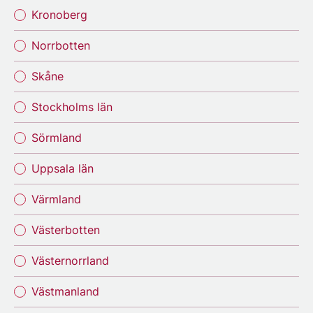
Kronoberg
Norrbotten
Skåne
Stockholms län
Sörmland
Uppsala län
Värmland
Västerbotten
Västernorrland
Västmanland