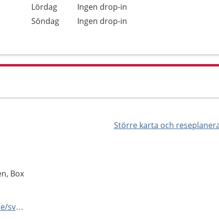
Lördag
Ingen drop-in
Söndag
Ingen drop-in
Större karta och reseplaner
n, Box
https://www.regionorebrolan.se/sv/vard-och-halsa/ovriga-enheter/primarvardsgemensamma-enheter/ungdomsmottagningen-orebro-lan/