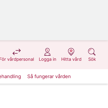
på 1177.se
på 1177.se
på 1177.se
på 1177.se
För vårdpersonal
Logga in
Hitta vård
Sök
ehandling
Så fungerar vården