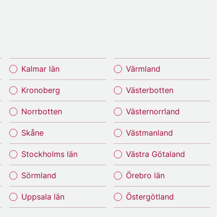
Kalmar län
Värmland
Kronoberg
Västerbotten
Norrbotten
Västernorrland
Skåne
Västmanland
Stockholms län
Västra Götaland
Sörmland
Örebro län
Uppsala län
Östergötland