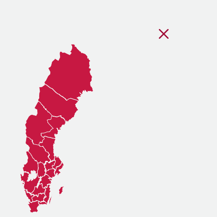
Stäng regionsvälj