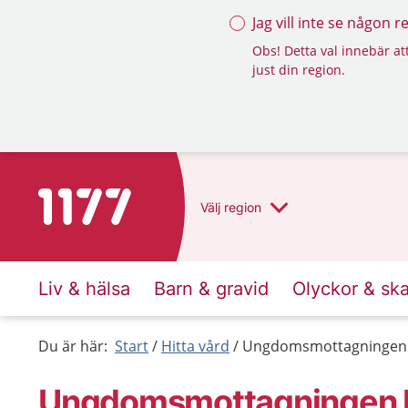
Jag vill inte se någon 
Obs! Detta val innebär att
just din region.
Till startsidan för 1177
Välj
region
Liv & hälsa
Barn & gravid
Olyckor & sk
Du är här:
Start
Hitta vård
Ungdomsmottagningen 
Ungdoms­mottagningen 