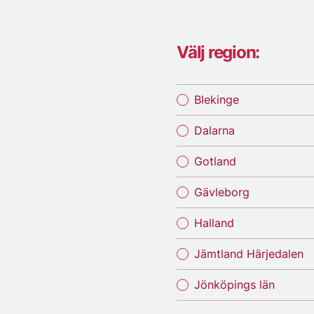
Välj region:
Blekinge
Dalarna
Gotland
Gävleborg
Halland
Jämtland Härjedalen
Jönköpings län