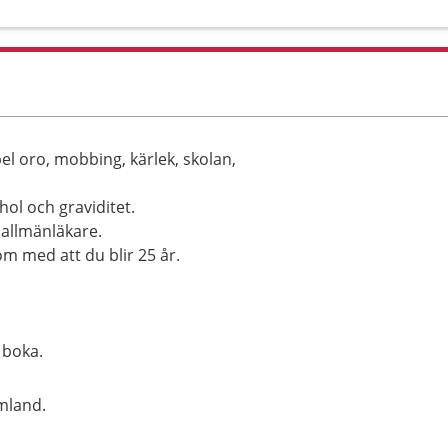
el oro, mobbing, kärlek, skolan,
ol och graviditet.
allmänläkare.
 om med att du blir 25 år.
 boka.
mland.