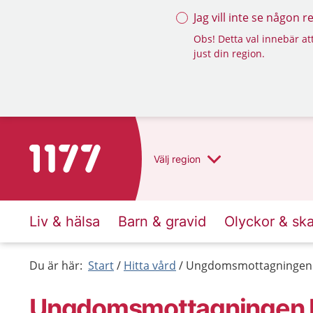
Jag vill inte se någon 
Obs! Detta val innebär att
just din region.
Till startsidan för 1177
Välj
region
Liv & hälsa
Barn & gravid
Olyckor & sk
Du är här:
Start
Hitta vård
Ungdomsmottagningen 
Ungdoms­mottagningen K