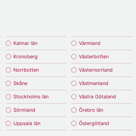
Kalmar län
Värmland
Kronoberg
Västerbotten
Norrbotten
Västernorrland
Skåne
Västmanland
Stockholms län
Västra Götaland
Sörmland
Örebro län
Uppsala län
Östergötland