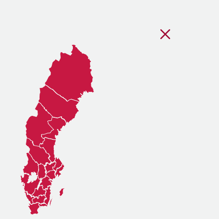
Stäng regionsvälj