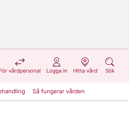
på 1177.se
på 1177.se
på 1177.se
på 1177.se
För vårdpersonal
Logga in
Hitta vård
Sök
ehandling
Så fungerar vården