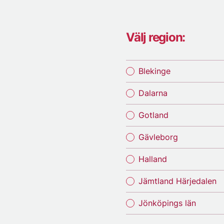
Välj region:
Blekinge
Dalarna
Gotland
Gävleborg
Halland
Jämtland Härjedalen
Jönköpings län