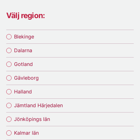
Välj region:
Blekinge
Dalarna
Gotland
Gävleborg
Halland
Jämtland Härjedalen
Jönköpings län
Kalmar län