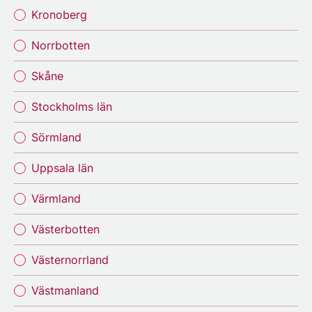
Kronoberg
Norrbotten
Skåne
Stockholms län
Sörmland
Uppsala län
Värmland
Västerbotten
Västernorrland
Västmanland