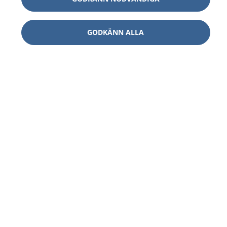
GODKÄNN ALLA
1177
–
tryggt om din hälsa och vård
På 1177.se får du råd om hälsa och information om
sjukdomar och vilka mottagningar du kan kontakta.
Logga in för att läsa din journal och göra dina
vårdärenden. Ring telefonnummer 1177 för
sjukvårdsrådgivning dygnet runt.
1177 ger dig råd när du vill må bättre.