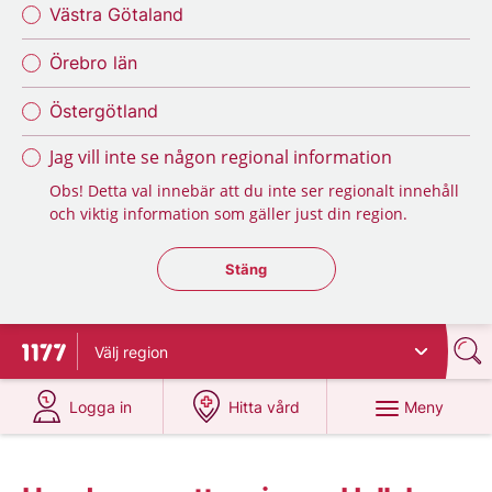
Västra Götaland
Örebro län
Östergötland
Jag vill inte se någon regional information
Obs! Detta val innebär att du inte ser regionalt innehåll
och viktig information som gäller just din region.
Stäng regionsväljaren
Stäng
Välj
region
Till startsidan för 1177
på 1177.se
på 1177.se
Meny
Logga in
Hitta vård