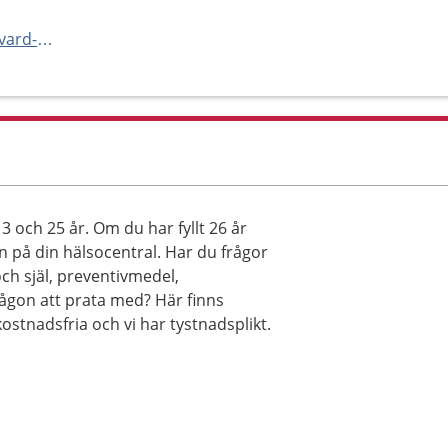
https://www.norrbotten.se/sv/vard-och-halsa/vara-vardenheter
och 25 år. Om du har fyllt 26 år
n på din hälsocentral. Har du frågor
ch själ, preventivmedel,
ågon att prata med? Här finns
ostnadsfria och vi har tystnadsplikt.