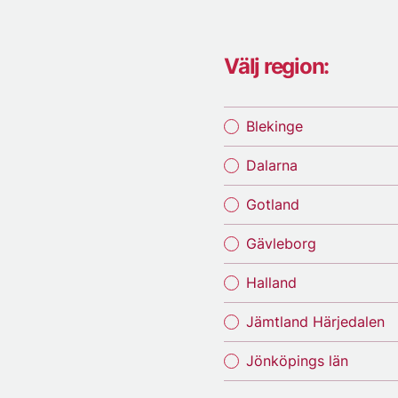
Välj region:
Blekinge
Dalarna
Gotland
Gävleborg
Halland
Jämtland Härjedalen
Jönköpings län