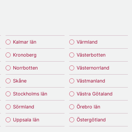
Kalmar län
Värmland
Kronoberg
Västerbotten
Norrbotten
Västernorrland
Skåne
Västmanland
Stockholms län
Västra Götaland
Sörmland
Örebro län
Uppsala län
Östergötland