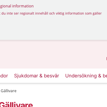
regional information
 du inte ser regionalt innehåll och viktig information som gäller
ador
Sjukdomar & besvär
Undersökning & b
ällivare
ällivare