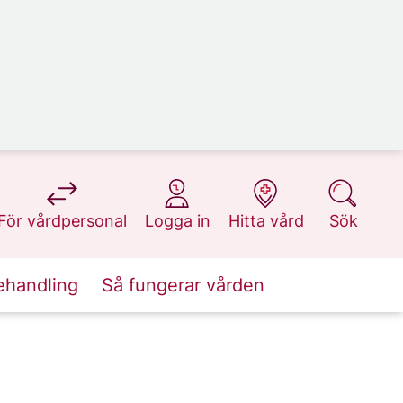
på 1177.se
på 1177.se
på 1177.se
på 1177.se
För vårdpersonal
Logga in
Hitta vård
Sök
ehandling
Så fungerar vården