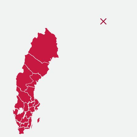
Stäng regionsvälj