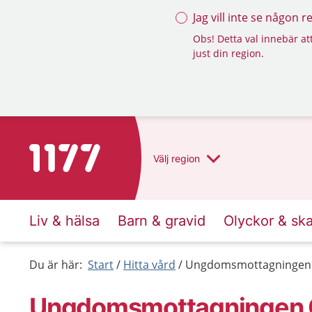
Jag vill inte se någon 
Obs! Detta val innebär att
just din region.
Till startsidan för 1177
Välj
region
Liv & hälsa
Barn & gravid
Olyckor & sk
Du är här:
Start
Hitta vård
Ungdomsmottagningen G
Ungdoms­mottagningen G