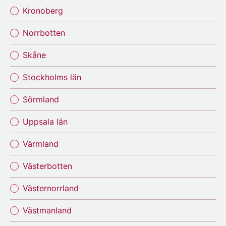
Kronoberg
Norrbotten
Skåne
Stockholms län
Sörmland
Uppsala län
Värmland
Västerbotten
Västernorrland
Västmanland