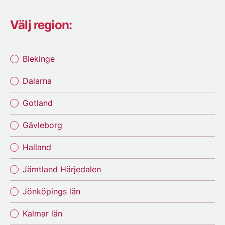
Välj region:
Blekinge
Dalarna
Gotland
Gävleborg
Halland
Jämtland Härjedalen
Jönköpings län
Kalmar län