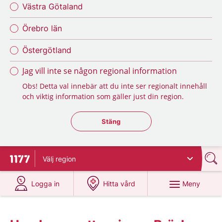
Västra Götaland
Örebro län
Östergötland
Jag vill inte se någon regional information
Obs! Detta val innebär att du inte ser regionalt innehåll
och viktig information som gäller just din region.
Stäng regionsväljaren
Stäng
Välj
region
Till startsidan för 1177
på 1177.se
på 1177.se
Meny
Logga in
Hitta vård