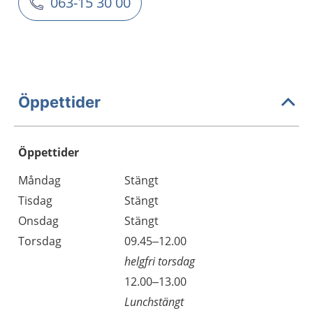
063-15 30 00
Öppettider
Öppettider
Öppettider
Kommentarer
Måndag
Stängt
Dag
Tisdag
Stängt
Onsdag
Stängt
Torsdag
09.45–12.00
helgfri torsdag
Torsdag
12.00–13.00
Lunchstängt