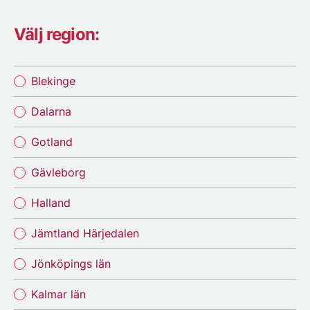
Välj region:
Blekinge
Dalarna
Gotland
Gävleborg
Halland
Jämtland Härjedalen
Jönköpings län
Kalmar län