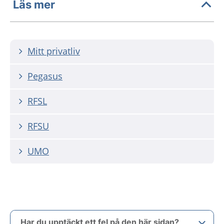
Läs mer
Mitt privatliv
Pegasus
RFSL
RFSU
UMO
Har du upptäckt ett fel på den här sidan?