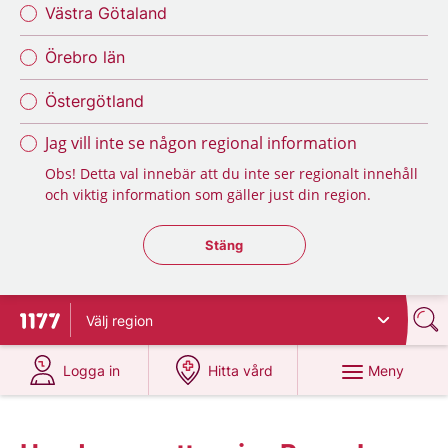
Västra Götaland
Örebro län
Östergötland
Jag vill inte se någon regional information
Obs! Detta val innebär att du inte ser regionalt innehåll
och viktig information som gäller just din region.
Stäng regionsväljaren
Stäng
Välj
region
Till startsidan för 1177
på 1177.se
på 1177.se
Meny
Logga in
Hitta vård