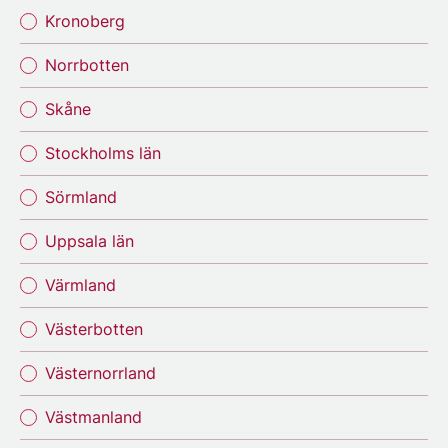
Kronoberg
Norrbotten
Skåne
Stockholms län
Sörmland
Uppsala län
Värmland
Västerbotten
Västernorrland
Västmanland