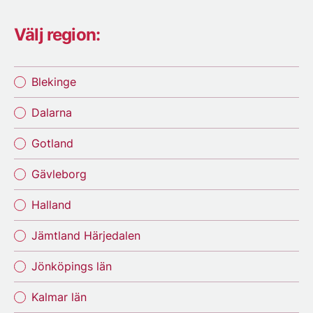
Välj region:
Blekinge
Dalarna
Gotland
Gävleborg
Halland
Jämtland Härjedalen
Jönköpings län
Kalmar län