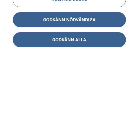
GODKÄNN NÖDVÄNDIGA
GODKÄNN ALLA
1177
–
tryggt om din hälsa och vård
På 1177.se får du råd om hälsa och information om
sjukdomar och vilka mottagningar du kan kontakta.
Logga in för att läsa din journal och göra dina