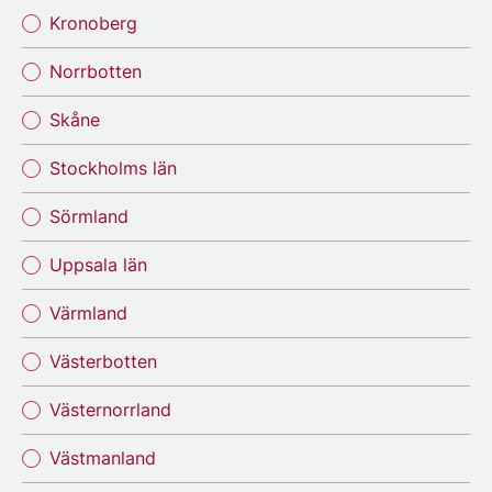
Kronoberg
Norrbotten
Skåne
Stockholms län
Sörmland
Uppsala län
Värmland
Västerbotten
Västernorrland
Västmanland