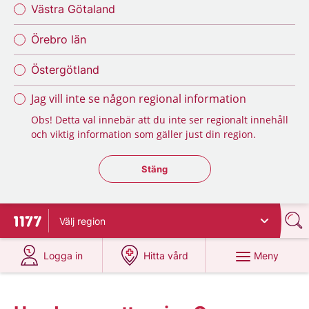
Västra Götaland
Örebro län
Östergötland
Jag vill inte se någon regional information
Obs! Detta val innebär att du inte ser regionalt innehåll
och viktig information som gäller just din region.
Stäng regionsväljaren
Stäng
Välj
region
Till startsidan för 1177
på 1177.se
på 1177.se
Meny
Logga in
Hitta vård