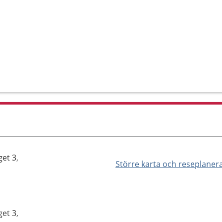
et 3,
Större karta och reseplaner
et 3,