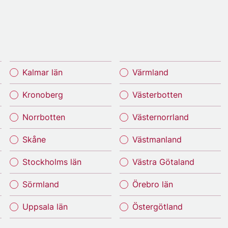
Kalmar län
Värmland
Kronoberg
Västerbotten
Norrbotten
Västernorrland
Skåne
Västmanland
Stockholms län
Västra Götaland
Sörmland
Örebro län
Uppsala län
Östergötland