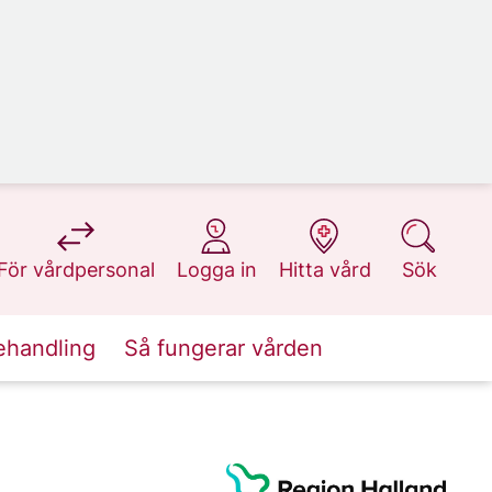
på 1177.se
på 1177.se
på 1177.se
på 1177.se
För vårdpersonal
Logga in
Hitta vård
Sök
ehandling
Så fungerar vården