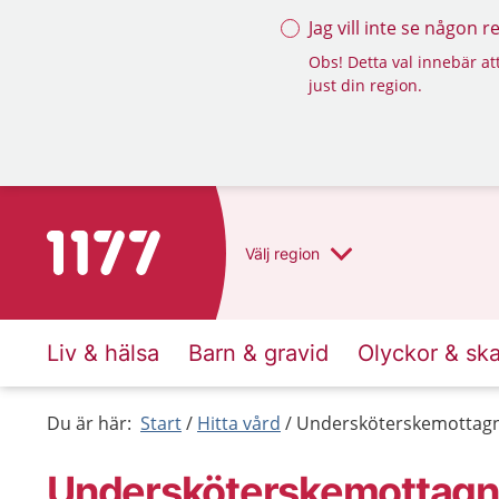
Jag vill inte se någon 
Obs! Detta val innebär att
just din region.
Till startsidan för 1177
Välj
region
Liv & hälsa
Barn & gravid
Olyckor & sk
Du är här:
Start
Hitta vård
Undersköterskemottagn
Undersköterskemottagni