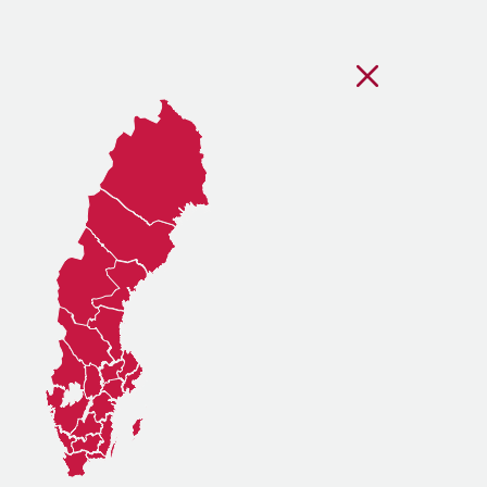
Stäng regionsvälj