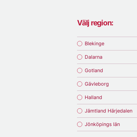
Välj region:
Blekinge
Dalarna
Gotland
Gävleborg
Halland
Jämtland Härjedalen
Jönköpings län