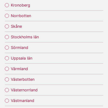
Kronoberg
Norrbotten
Skåne
Stockholms län
Sörmland
Uppsala län
Värmland
Västerbotten
Västernorrland
Västmanland