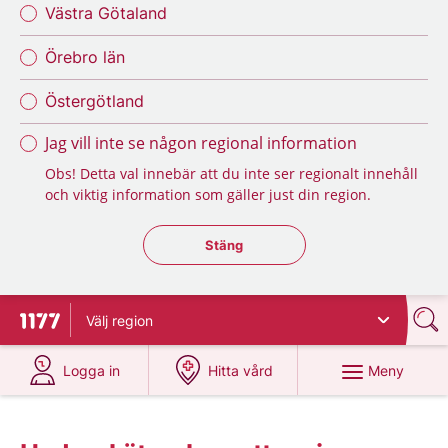
Västra Götaland
Örebro län
Östergötland
Jag vill inte se någon regional information
Obs! Detta val innebär att du inte ser regionalt innehåll
och viktig information som gäller just din region.
Stäng regionsväljaren
Stäng
Välj
region
Till startsidan för 1177
på 1177.se
på 1177.se
Meny
Logga in
Hitta vård