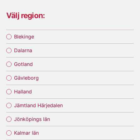
Välj region:
Blekinge
Dalarna
Gotland
Gävleborg
Halland
Jämtland Härjedalen
Jönköpings län
Kalmar län