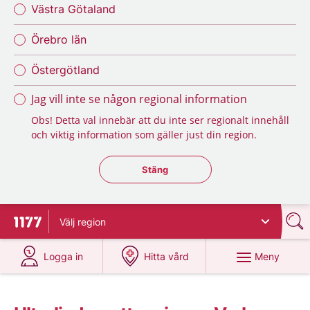
Västra Götaland
Örebro län
Östergötland
Jag vill inte se någon regional information
Obs! Detta val innebär att du inte ser regionalt innehåll
och viktig information som gäller just din region.
Stäng regionsväljaren
Stäng
Välj
region
Till startsidan för 1177
på 1177.se
på 1177.se
Meny
Logga in
Hitta vård