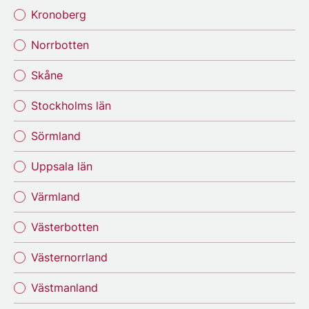
Kronoberg
Norrbotten
Skåne
Stockholms län
Sörmland
Uppsala län
Värmland
Västerbotten
Västernorrland
Västmanland