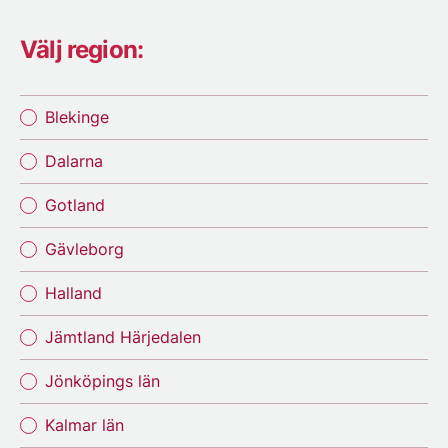
Välj region:
Blekinge
Dalarna
Gotland
Gävleborg
Halland
Jämtland Härjedalen
Jönköpings län
Kalmar län