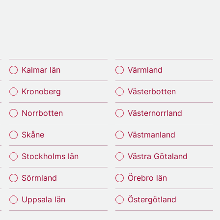
Kalmar län
Värmland
Kronoberg
Västerbotten
Norrbotten
Västernorrland
Skåne
Västmanland
Stockholms län
Västra Götaland
Sörmland
Örebro län
Uppsala län
Östergötland