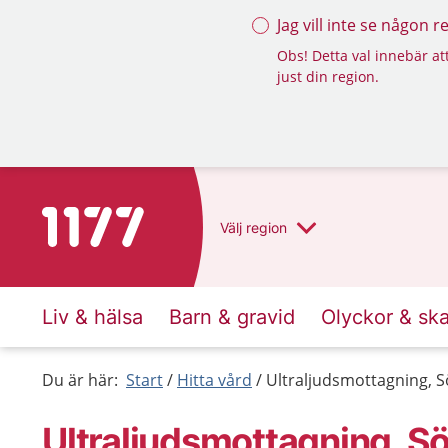
Jag vill inte se någon 
Obs! Detta val innebär att
just din region.
Till startsidan för 1177
Välj
region
Liv & hälsa
Barn & gravid
Olyckor & sk
Du är här:
Start
Hitta vård
Ultraljudsmottagning, S
Ultraljudsmottagning, Sö