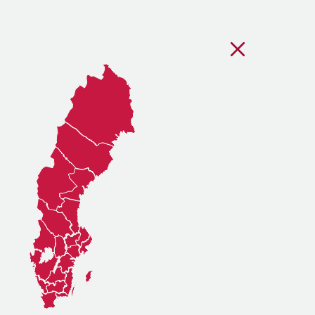
Stäng regionsvälj