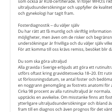
som också är KUB-certifierade. Vi följer WHO:s rikt
ultraljudsundersökningar och uppfyller de kvalite
och gynekologi har tagit fram.
Fosterdiagnostik – du väljer själv
Du har rätt att få muntlig och skriftlig informati
möjligheter, men även om de risker och begränsni
undersökningar är frivilliga och du väljer själv vi
För att komma till oss krävs remiss, besöket blir d
Du som ska göra ultraljud
Alla gravida i Sverige erbjuds att göra ett rutinul
utförs oftast kring graviditetsvecka 18–20. Ett ruti
ut förlossningsdatum, se antal foster och bedöm
en noggrann genomgång av fostrets anatomi för at
Cirka 98 procent av alla rutinultraljud är normala. V
upptäcks en avvikelse. Om misstanke finns att fos
ytterligare ultraljudsundersökningar och ibland 
fram till en diagnos och även prognos för det vän