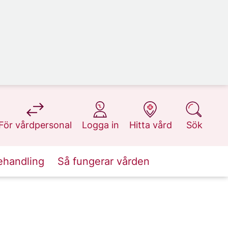
på 1177.se
på 1177.se
på 1177.se
på 1177.se
För vårdpersonal
Logga in
Hitta vård
Sök
ehandling
Så fungerar vården