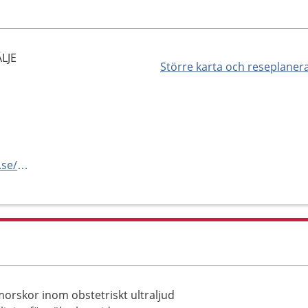
LJE
Större karta och reseplaner
https://www.sodertaljesjukhus.se/mottagningar-och-avdelningar/bb-sodertalje/graviditet/ultraljudsmottagning/
orskor inom obstetriskt ultraljud