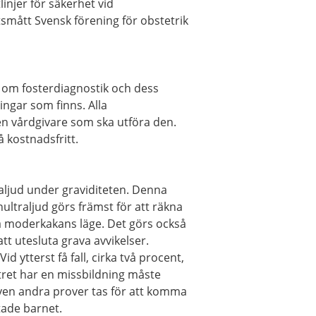
linjer för säkerhet vid
tsmått Svensk förening för obstetrik
on om fosterdiagnostik och dess
ngar som finns. Alla
lken vårdgivare som ska utföra den.
å kostnadsfritt.
traljud under graviditeten. Denna
nultraljud görs främst för att räkna
a moderkakans läge. Det görs också
t utesluta grava avvikelser.
id ytterst få fall, cirka två procent,
tret har en missbildning måste
även andra prover tas för att komma
tade barnet.