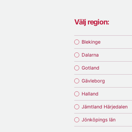
Välj region:
Blekinge
Dalarna
Gotland
Gävleborg
Halland
Jämtland Härjedalen
Jönköpings län