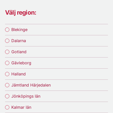
Välj region:
Blekinge
Dalarna
Gotland
Gävleborg
Halland
Jämtland Härjedalen
Jönköpings län
Kalmar län