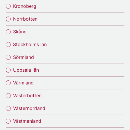
Kronoberg
Norrbotten
Skåne
Stockholms län
Sörmland
Uppsala län
Värmland
Västerbotten
Västernorrland
Västmanland