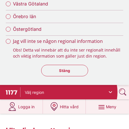
Västra Götaland
Örebro län
Östergötland
Jag vill inte se någon regional information
Obs! Detta val innebär att du inte ser regionalt innehåll
och viktig information som gäller just din region.
Stäng regionsväljaren
Stäng
Välj
region
Till startsidan för 1177
på 1177.se
på 1177.se
Meny
Logga in
Hitta vård