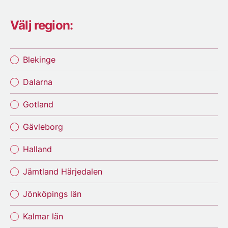
Välj region:
Blekinge
Dalarna
Gotland
Gävleborg
Halland
Jämtland Härjedalen
Jönköpings län
Kalmar län