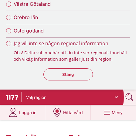
Västra Götaland
Örebro län
Östergötland
Jag vill inte se någon regional information
Obs! Detta val innebär att du inte ser regionalt innehåll
och viktig information som gäller just din region.
Stäng regionsväljaren
Stäng
Välj
region
Till startsidan för 1177
på 1177.se
på 1177.se
Meny
Logga in
Hitta vård