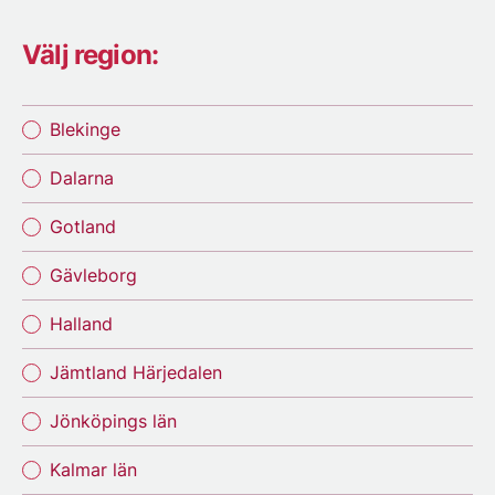
Välj region:
Blekinge
Dalarna
Gotland
Gävleborg
Halland
Jämtland Härjedalen
Jönköpings län
Kalmar län