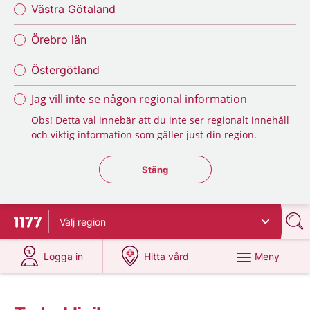
Västra Götaland
Örebro län
Östergötland
Jag vill inte se någon regional information
Obs! Detta val innebär att du inte ser regionalt innehåll
och viktig information som gäller just din region.
Stäng regionsväljaren
Stäng
Välj
region
Till startsidan för 1177
på 1177.se
på 1177.se
Meny
Logga in
Hitta vård