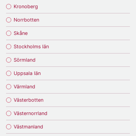
Kronoberg
Norrbotten
Skåne
Stockholms län
Sörmland
Uppsala län
Värmland
Västerbotten
Västernorrland
Västmanland