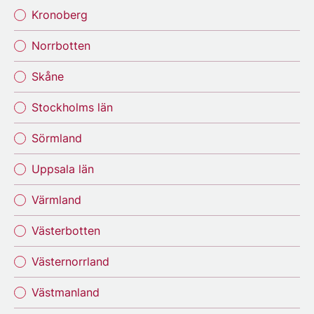
Kronoberg
Norrbotten
Skåne
Stockholms län
Sörmland
Uppsala län
Värmland
Västerbotten
Västernorrland
Västmanland