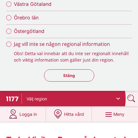
Västra Götaland
Örebro län
Östergötland
Jag vill inte se någon regional information
Obs! Detta val innebär att du inte ser regionalt innehåll
och viktig information som gäller just din region.
Stäng regionsväljaren
Stäng
Välj
region
Till startsidan för 1177
på 1177.se
på 1177.se
Meny
Logga in
Hitta vård