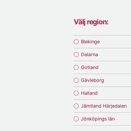
Välj region:
Blekinge
Dalarna
Gotland
Gävleborg
Halland
Jämtland Härjedalen
Jönköpings län