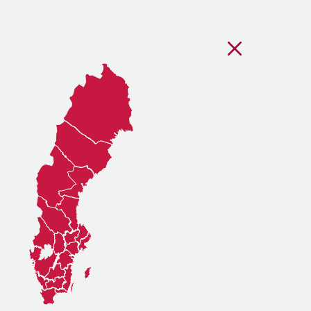
Stäng regionsvälj