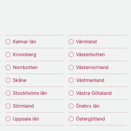
Kalmar län
Värmland
Kronoberg
Västerbotten
Norrbotten
Västernorrland
Skåne
Västmanland
Stockholms län
Västra Götaland
Sörmland
Örebro län
Uppsala län
Östergötland