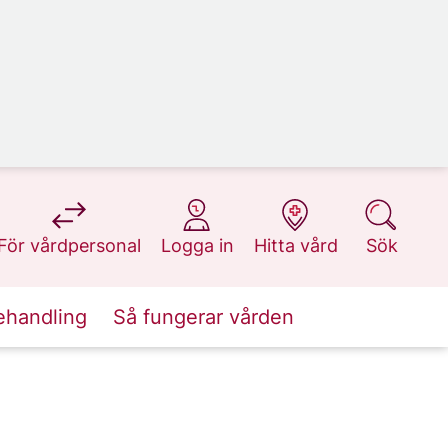
på 1177.se
på 1177.se
på 1177.se
på 1177.se
För vårdpersonal
Logga in
Hitta vård
Sök
ehandling
Så fungerar vården