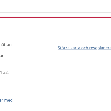
lhättan
Större karta och reseplaner
tan
1 32,
ner med