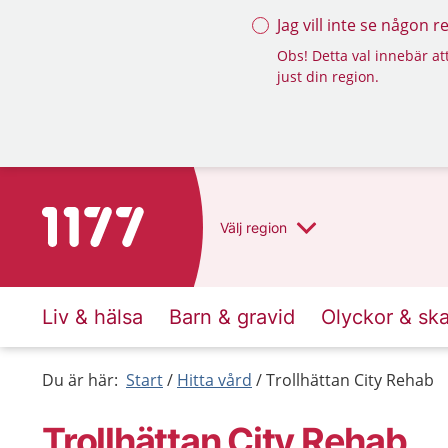
Jag vill inte se någon 
Obs! Detta val innebär att
just din region.
Till startsidan för 1177
Välj
region
Liv & hälsa
Barn & gravid
Olyckor & sk
Du är här:
Start
Hitta vård
Trollhättan City Rehab
Trollhättan City Rehab