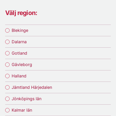
Välj region:
Blekinge
Dalarna
Gotland
Gävleborg
Halland
Jämtland Härjedalen
Jönköpings län
Kalmar län