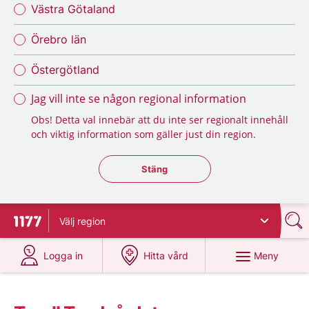
Västra Götaland
Örebro län
Östergötland
Jag vill inte se någon regional information
Obs! Detta val innebär att du inte ser regionalt innehåll
och viktig information som gäller just din region.
Stäng regionsväljaren
Stäng
Välj
region
Till startsidan för 1177
på 1177.se
på 1177.se
Meny
Logga in
Hitta vård