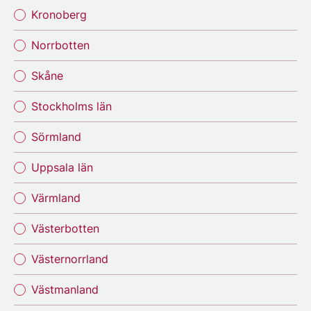
Kronoberg
Norrbotten
Skåne
Stockholms län
Sörmland
Uppsala län
Värmland
Västerbotten
Västernorrland
Västmanland