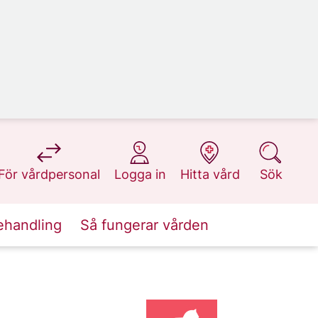
på 1177.se
på 1177.se
på 1177.se
på 1177.se
För vårdpersonal
Logga in
Hitta vård
Sök
ehandling
Så fungerar vården