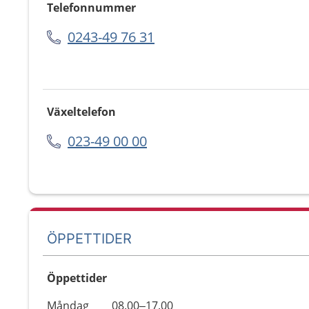
Telefonnummer
0243-49 76 31
Växeltelefon
023-49 00 00
ÖPPETTIDER
Öppettider
Öppettider
Kommentarer
Måndag
08.00–17.00
Dag