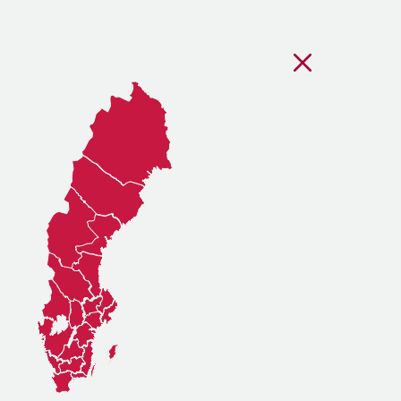
Stäng regionsvälj