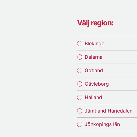
Välj region:
Blekinge
Dalarna
Gotland
Gävleborg
Halland
Jämtland Härjedalen
Jönköpings län