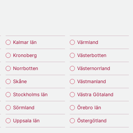
Kalmar län
Värmland
Kronoberg
Västerbotten
Norrbotten
Västernorrland
Skåne
Västmanland
Stockholms län
Västra Götaland
Sörmland
Örebro län
Uppsala län
Östergötland