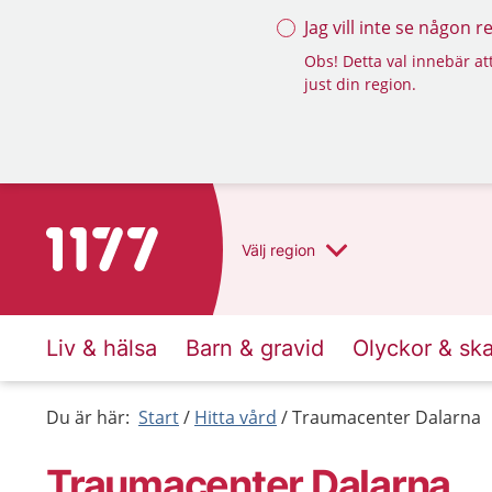
Jag vill inte se någon 
Obs! Detta val innebär att
just din region.
Till startsidan för 1177
Välj
region
Liv & hälsa
Barn & gravid
Olyckor & sk
Du är här:
Start
Hitta vård
Traumacenter Dalarna
Traumacenter Dalarna