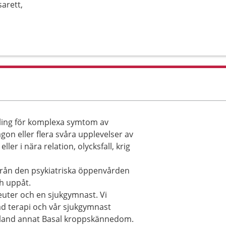
arett,
ling för komplexa symtom av
on eller flera svåra upplevelser av
ler i nära relation, olycksfall, krig
från den psykiatriska öppenvården
ch uppåt.
uter och en sjukgymnast. Vi
 terapi och vår sjukgymnast
land annat Basal kroppskännedom.