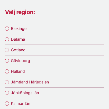
Välj region:
Blekinge
Dalarna
Gotland
Gävleborg
Halland
Jämtland Härjedalen
Jönköpings län
Kalmar län