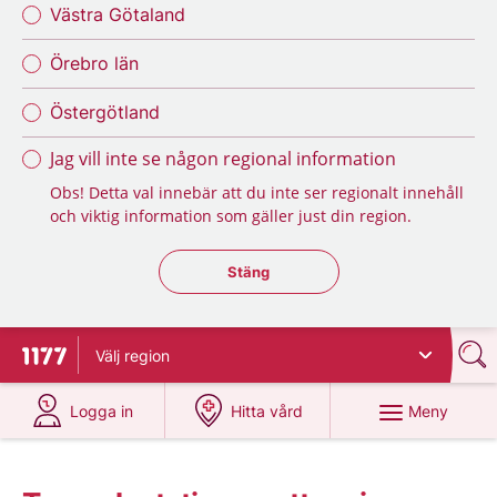
Västra Götaland
Örebro län
Östergötland
Jag vill inte se någon regional information
Obs! Detta val innebär att du inte ser regionalt innehåll
och viktig information som gäller just din region.
Stäng regionsväljaren
Stäng
Välj
region
Till startsidan för 1177
på 1177.se
på 1177.se
Meny
Logga in
Hitta vård