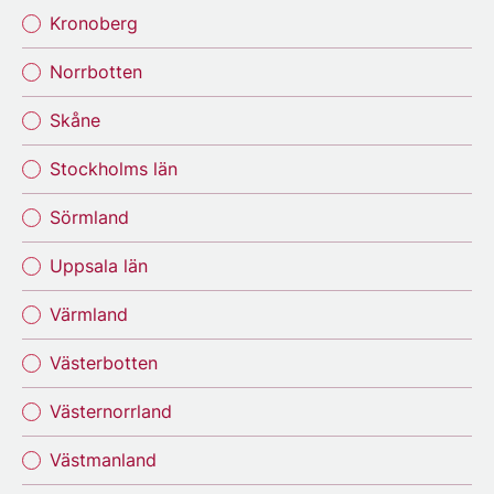
Kronoberg
Norrbotten
Skåne
Stockholms län
Sörmland
Uppsala län
Värmland
Västerbotten
Västernorrland
Västmanland