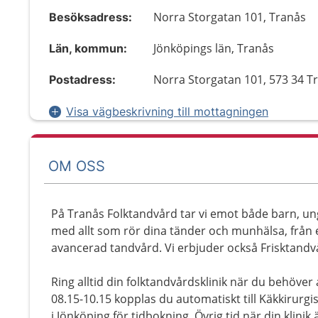
Norra Storgatan 101, Tranås
Besöksadress:
Jönköpings län, Tranås
Län, kommun:
Norra Storgatan 101, 573 34 T
Postadress:
Visa vägbeskrivning till mottagningen
OM OSS
På Tranås Folktandvård tar vi emot både barn, un
med allt som rör dina tänder och munhälsa, från e
avancerad tandvård. Vi erbjuder också Frisktandvård
Ring alltid din folktandvårdsklinik när du behöve
08.15-10.15 kopplas du automatiskt till Käkkirurgi
i Jönköping för tidbokning. Övrig tid när din klini