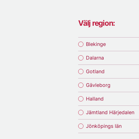
Välj region:
Blekinge
Dalarna
Gotland
Gävleborg
Halland
Jämtland Härjedalen
Jönköpings län