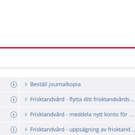
Beställ journalkopia
Frisktandvård - flytta ditt frisktandvårdsavtal till annan region
t avtal
Frisktandvård - meddela nytt konto för betalning
dsavtal
Frisktandvård - uppsägning av frisktandvård