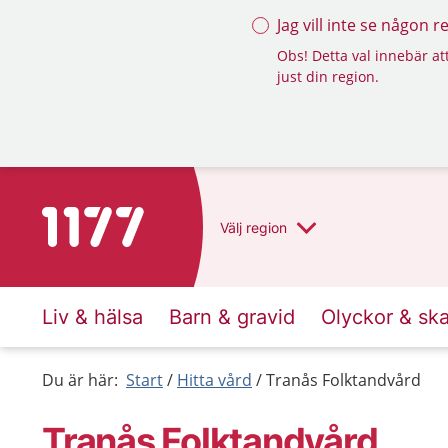
Jag vill inte se någon 
Obs! Detta val innebär att
just din region.
Till startsidan för 1177
Välj
region
Liv & hälsa
Barn & gravid
Olyckor & sk
Du är här:
Start
Hitta vård
Tranås Folktandvård
Tranås Folktandvård