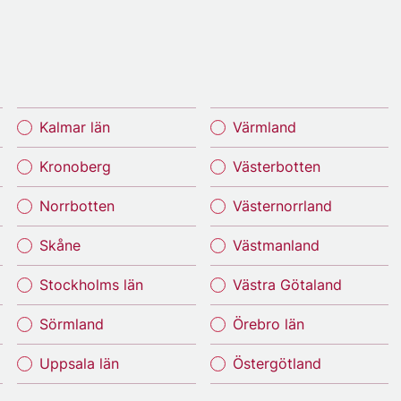
Kalmar län
Värmland
Kronoberg
Västerbotten
Norrbotten
Västernorrland
Skåne
Västmanland
Stockholms län
Västra Götaland
Sörmland
Örebro län
Uppsala län
Östergötland