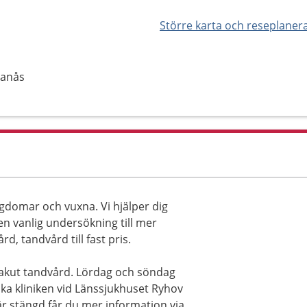
Större karta och reseplaner
ranås
gdomar och vuxna. Vi hjälper dig
n vanlig undersökning till mer
, tandvård till fast pris.
r akut tandvård. Lördag och söndag
ska kliniken vid Länssjukhuset Ryhov
k är stängd får du mer information via