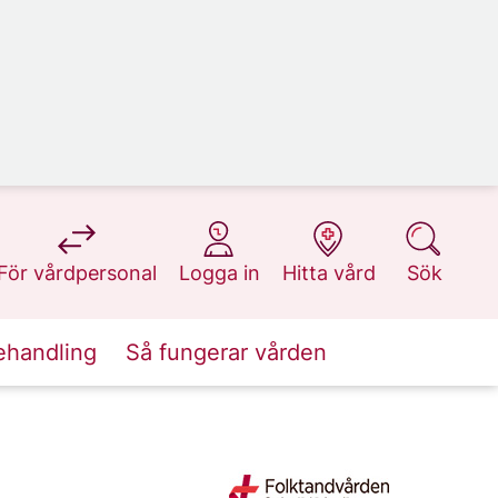
på 1177.se
på 1177.se
på 1177.se
på 1177.se
För vårdpersonal
Logga in
Hitta vård
Sök
ehandling
Så fungerar vården