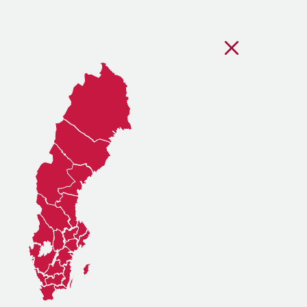
Stäng regionsvälj