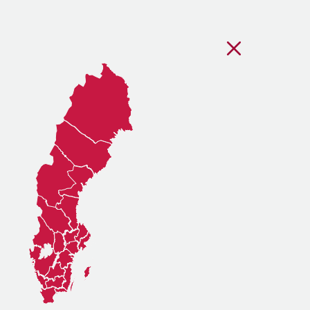
Stäng regionsvälj