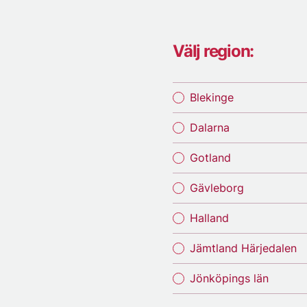
Välj region:
Blekinge
Dalarna
Gotland
Gävleborg
Halland
Jämtland Härjedalen
Jönköpings län