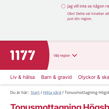
Jag vill inte se någon 
Obs! Detta val innebär att
just din region.
Till startsidan för 1177
Välj
region
Liv & hälsa
Barn & gravid
Olyckor & sk
Du är här:
Start
Hitta vård
Tonusmottagning Högs
Tonusmottagning Högsb