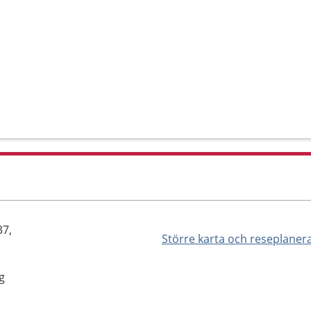
37,
Större karta och reseplaner
g