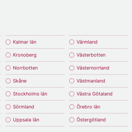
Kalmar län
Värmland
Kronoberg
Västerbotten
Norrbotten
Västernorrland
Skåne
Västmanland
Stockholms län
Västra Götaland
Sörmland
Örebro län
Uppsala län
Östergötland