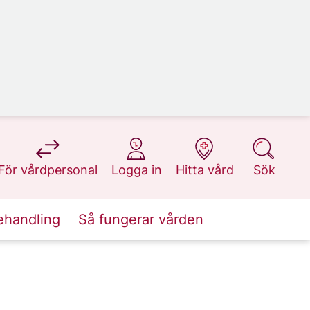
på 1177.se
på 1177.se
på 1177.se
på 1177.se
För vårdpersonal
Logga in
Hitta vård
Sök
ehandling
Så fungerar vården