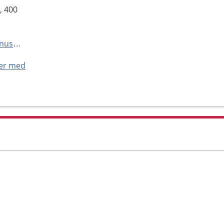
, 400
https://www.sahlgrenska.se/tonusmottagning-hogsbo
ner med