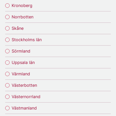
Kronoberg
Norrbotten
Skåne
Stockholms län
Sörmland
Uppsala län
Värmland
Västerbotten
Västernorrland
Västmanland