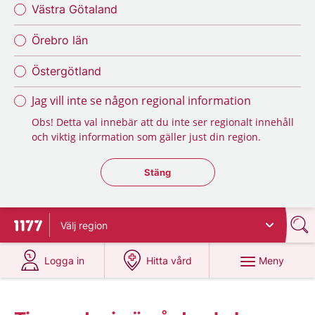
Västra Götaland
Örebro län
Östergötland
Jag vill inte se någon regional information
Obs! Detta val innebär att du inte ser regionalt innehåll
och viktig information som gäller just din region.
Stäng regionsväljaren
Stäng
Välj
region
Till startsidan för 1177
på 1177.se
på 1177.se
Meny
Logga in
Hitta vård