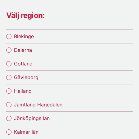
Välj region:
Blekinge
Dalarna
Gotland
Gävleborg
Halland
Jämtland Härjedalen
Jönköpings län
Kalmar län