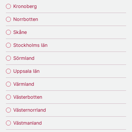
Kronoberg
Norrbotten
Skåne
Stockholms län
Sörmland
Uppsala län
Värmland
Västerbotten
Västernorrland
Västmanland