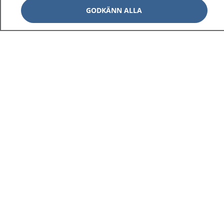
GODKÄNN ALLA
1177
–
tryggt om din hälsa och vård