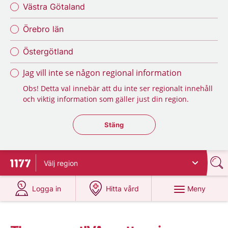
Västra Götaland
Örebro län
Östergötland
Jag vill inte se någon regional information
Obs! Detta val innebär att du inte ser regionalt innehåll
och viktig information som gäller just din region.
Stäng regionsväljaren
Stäng
Välj
region
Till startsidan för 1177
på 1177.se
på 1177.se
Meny
Logga in
Hitta vård