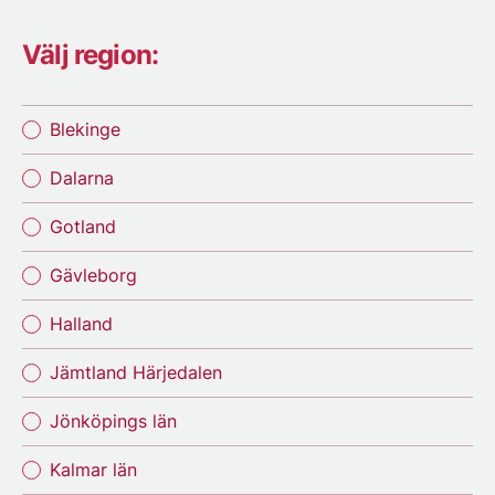
Välj region:
Blekinge
Dalarna
Gotland
Gävleborg
Halland
Jämtland Härjedalen
Jönköpings län
Kalmar län