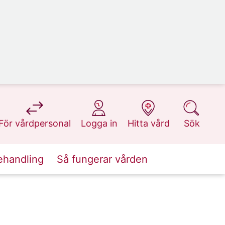
på 1177.se
på 1177.se
på 1177.se
på 1177.se
För vårdpersonal
Logga in
Hitta vård
Sök
ehandling
Så fungerar vården