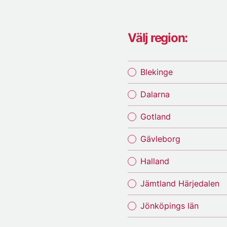
Välj region:
Blekinge
Dalarna
Gotland
Gävleborg
Halland
Jämtland Härjedalen
Jönköpings län