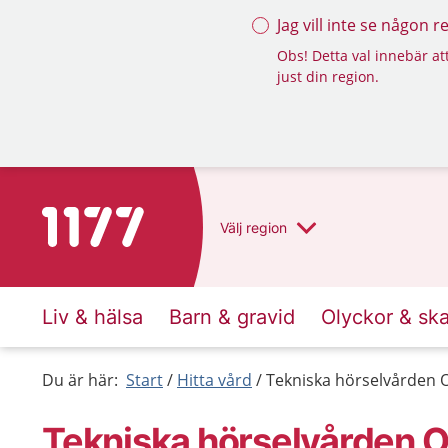
Jag vill inte se någon 
Obs! Detta val innebär att
just din region.
Till startsidan för 1177
Välj
region
Liv & hälsa
Barn & gravid
Olyckor & sk
Du är här:
Start
Hitta vård
Tekniska hörselvården
Tekniska hörselvården 