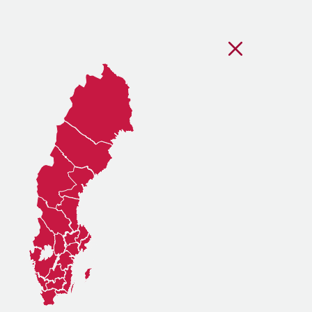
Stäng regionsvälj