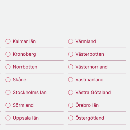
Kalmar län
Värmland
Kronoberg
Västerbotten
Norrbotten
Västernorrland
Skåne
Västmanland
Stockholms län
Västra Götaland
Sörmland
Örebro län
Uppsala län
Östergötland