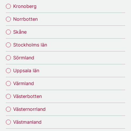
Kronoberg
Norrbotten
Skåne
Stockholms län
Sörmland
Uppsala län
Värmland
Västerbotten
Västernorrland
Västmanland