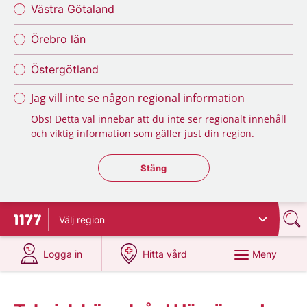
Västra Götaland
Örebro län
Östergötland
Jag vill inte se någon regional information
Obs! Detta val innebär att du inte ser regionalt innehåll
och viktig information som gäller just din region.
Stäng regionsväljaren
Stäng
Välj
region
Till startsidan för 1177
på 1177.se
på 1177.se
Meny
Logga in
Hitta vård