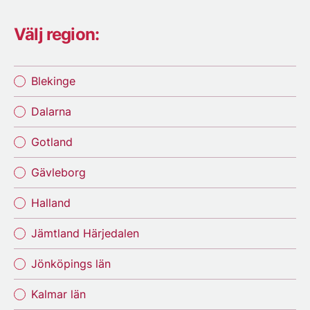
Välj region:
Blekinge
Dalarna
Gotland
Gävleborg
Halland
Jämtland Härjedalen
Jönköpings län
Kalmar län