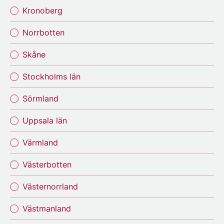
Kronoberg
Norrbotten
Skåne
Stockholms län
Sörmland
Uppsala län
Värmland
Västerbotten
Västernorrland
Västmanland