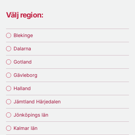
Välj region:
Blekinge
Dalarna
Gotland
Gävleborg
Halland
Jämtland Härjedalen
Jönköpings län
Kalmar län