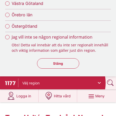
Västra Götaland
Örebro län
Östergötland
Jag vill inte se någon regional information
Obs! Detta val innebär att du inte ser regionalt innehåll
och viktig information som gäller just din region.
Stäng regionsväljaren
Stäng
Välj
region
Till startsidan för 1177
på 1177.se
på 1177.se
Meny
Logga in
Hitta vård