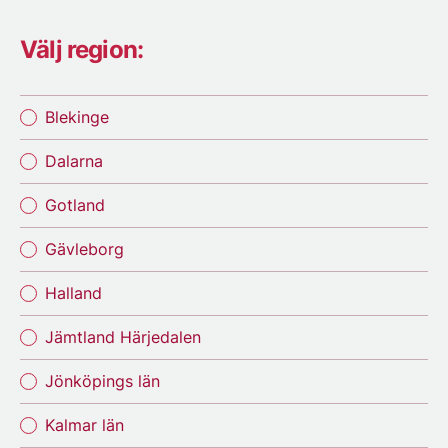
Välj region:
Blekinge
Dalarna
Gotland
Gävleborg
Halland
Jämtland Härjedalen
Jönköpings län
Kalmar län