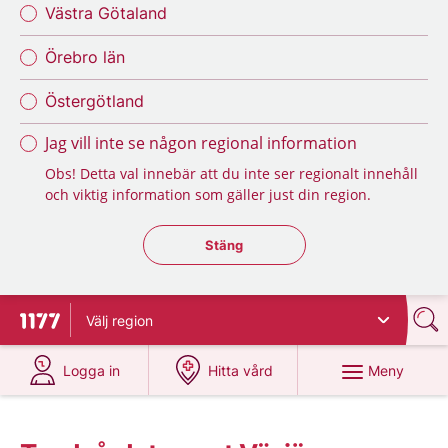
Västra Götaland
Örebro län
Östergötland
Jag vill inte se någon regional information
Obs! Detta val innebär att du inte ser regionalt innehåll
och viktig information som gäller just din region.
Stäng regionsväljaren
Stäng
Välj
region
Till startsidan för 1177
på 1177.se
på 1177.se
Meny
Logga in
Hitta vård