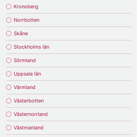
Kronoberg
Norrbotten
Skåne
Stockholms län
Sörmland
Uppsala län
Värmland
Västerbotten
Västernorrland
Västmanland