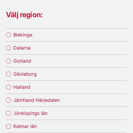
Välj region:
Blekinge
Dalarna
Gotland
Gävleborg
Halland
Jämtland Härjedalen
Jönköpings län
Kalmar län