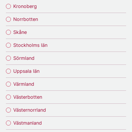
Kronoberg
Norrbotten
Skåne
Stockholms län
Sörmland
Uppsala län
Värmland
Västerbotten
Västernorrland
Västmanland