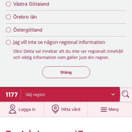
Västra Götaland
Örebro län
Östergötland
Jag vill inte se någon regional information
Obs! Detta val innebär att du inte ser regionalt innehåll
och viktig information som gäller just din region.
Stäng regionsväljaren
Stäng
Välj
region
Till startsidan för 1177
på 1177.se
på 1177.se
Meny
Logga in
Hitta vård