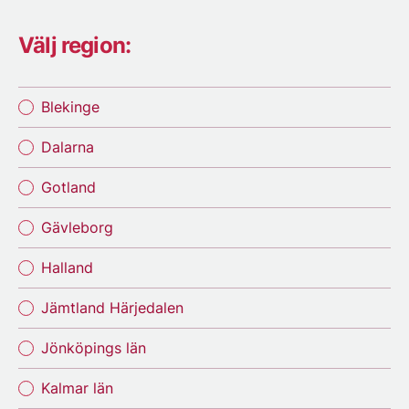
Välj region:
Blekinge
Dalarna
Gotland
Gävleborg
Halland
Jämtland Härjedalen
Jönköpings län
Kalmar län