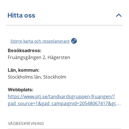
Hitta oss
Större karta och reseplanerare
Besöksadress:
Fruängsgången 2, Hägersten
Län, kommun:
Stockholms län, Stockholm
Webbplats:
https://www.ptj.se/tandvardsgruppen-fruangen/?
gad_source=1&gad_campaignid=20548067417&gclid=EAIaIQobChMIr_H_0YfPkwMVQ1WRBR3hrz3CEAAYASAAEgJ8hfD_BwE
VÄGBESKRIVNING