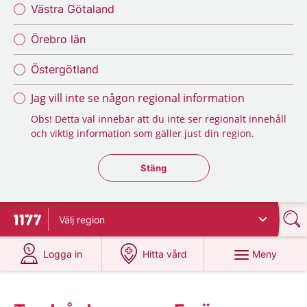
Västra Götaland
Örebro län
Östergötland
Jag vill inte se någon regional information
Obs! Detta val innebär att du inte ser regionalt innehåll
och viktig information som gäller just din region.
Stäng regionsväljaren
Stäng
Välj
region
Till startsidan för 1177
på 1177.se
på 1177.se
Meny
Logga in
Hitta vård