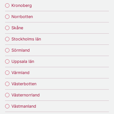
Kronoberg
Norrbotten
Skåne
Stockholms län
Sörmland
Uppsala län
Värmland
Västerbotten
Västernorrland
Västmanland