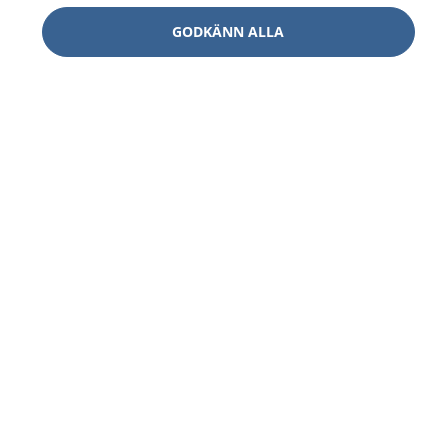
GODKÄNN ALLA
1177
–
tryggt om din hälsa och vård