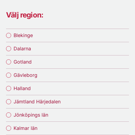
Välj region:
Blekinge
Dalarna
Gotland
Gävleborg
Halland
Jämtland Härjedalen
Jönköpings län
Kalmar län