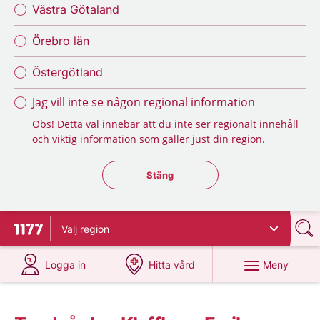
Västra Götaland
Örebro län
Östergötland
Jag vill inte se någon regional information
Obs! Detta val innebär att du inte ser regionalt innehåll
och viktig information som gäller just din region.
Stäng regionsväljaren
Stäng
Välj
region
Till startsidan för 1177
på 1177.se
på 1177.se
Meny
Logga in
Hitta vård