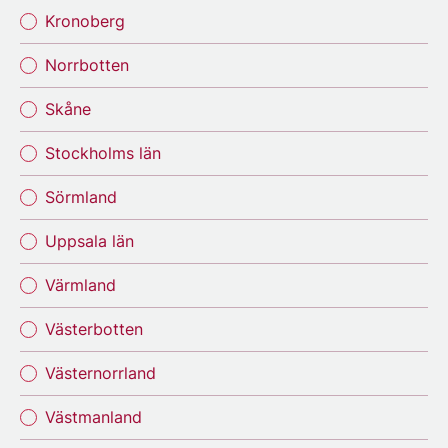
Kronoberg
Norrbotten
Skåne
Stockholms län
Sörmland
Uppsala län
Värmland
Västerbotten
Västernorrland
Västmanland