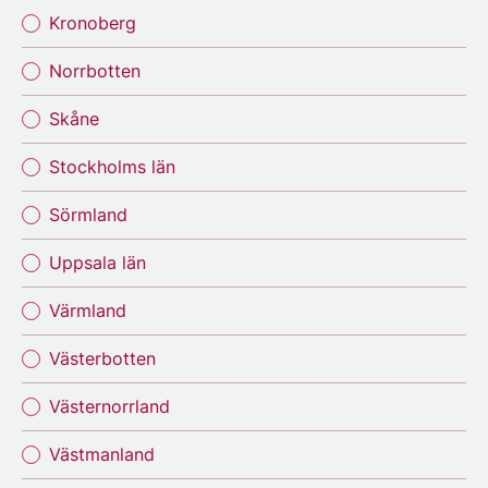
Kronoberg
Norrbotten
Skåne
Stockholms län
Sörmland
Uppsala län
Värmland
Västerbotten
Västernorrland
Västmanland