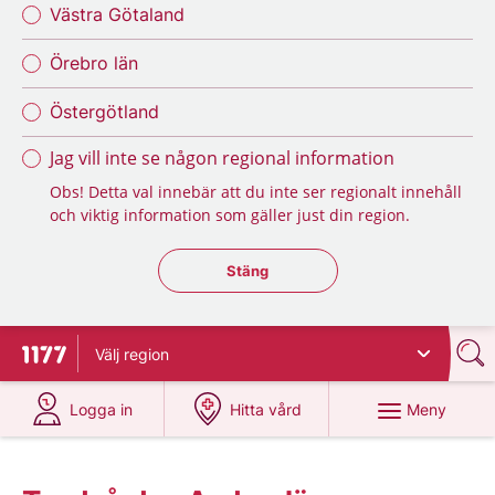
Västra Götaland
Örebro län
Östergötland
Jag vill inte se någon regional information
Obs! Detta val innebär att du inte ser regionalt innehåll
och viktig information som gäller just din region.
Stäng regionsväljaren
Stäng
Välj
region
Till startsidan för 1177
på 1177.se
på 1177.se
Meny
Logga in
Hitta vård