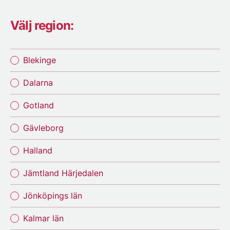
Välj region:
Blekinge
Dalarna
Gotland
Gävleborg
Halland
Jämtland Härjedalen
Jönköpings län
Kalmar län