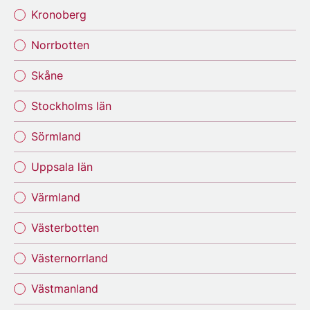
Kronoberg
Norrbotten
Skåne
Stockholms län
Sörmland
Uppsala län
Värmland
Västerbotten
Västernorrland
Västmanland